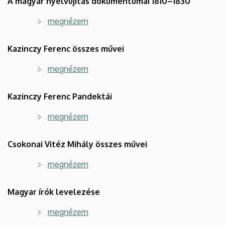
A magyar nyelvújítás dokumentumai 1810–1830
megnézem
Kazinczy Ferenc összes művei
megnézem
Kazinczy Ferenc Pandektái
megnézem
Csokonai Vitéz Mihály összes művei
megnézem
Magyar írók levelezése
megnézem