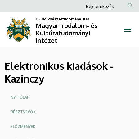
Elektronikus
Ugrás
Anonim
Bejelentkezés
a
Felhasználói
kiadások
tartalomra
DE Bölcsészettudományi Kar
fiók
Magyar Irodalom- és
-
Kultúratudományi
menüje
Intézet
Kazinczy
|
Elektronikus kiadások -
Magyar
Kazinczy
Irodalom-
és
Oldalmenü
NYITÓLAP
Kultúratudományi
RÉSZTVEVŐK
Intézet
ELŐZMÉNYEK