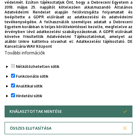
megnézem
védelmét. Ezúton tájékoztatjuk Önt, hogy a Debreceni Egyetem a
2018. május 25. napjától kötelezően alkalmazandó Általános
Adatvédelmi Rendelet alapján felülvizsgálta folyamatait és
Magyar Museum
beépítette a GDPR előírásait az adatkezelési és adatvédelmi
tevékenységébe. A felhasználók személyes adatait a Debreceni
Egyetem korábban is teljes körültekintéssel kezelte, megfelelve az
megnézem
érvényben lévő adatkezelési szabályozásoknak. A GDPR előírásait
követve frissítettük Adatvédelmi Tájékoztatónkat, amelyet az
alábbi linkre kattintva olvashat el:
Adatkezelési tájékoztató.
DE
Orpheus
Kancellária WAV Központ
További információk
megnézem
Nélkülözhetetlen sütik
Legutóbbi frissítés:
2023. 06. 08. 11:07
Funkcionális sütik
Analitikai sütik
Hirdetési sütik
KIVÁLASZTOTTAK MENTÉSE
WITHDRAW CONSENT
Adatvédelem
Adatvédelem
ÖSSZES ELUTASÍTÁSA
Technikai információk