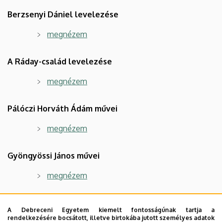
Berzsenyi Dániel levelezése
megnézem
A Ráday-család levelezése
megnézem
Pálóczi Horváth Ádám művei
megnézem
Gyöngyössi János művei
megnézem
Szerdahely György Alajos esztétikai írásai
A Debreceni Egyetem kiemelt fontosságúnak tartja a
rendelkezésére bocsátott, illetve birtokába jutott személyes adatok