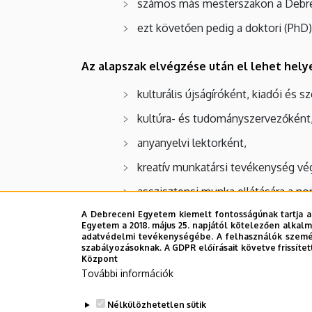
számos más mesterszakon a Debr
ezt követően pedig a doktori (PhD
Az alapszak elvégzése után el lehet hely
kulturális újságíróként, kiadói és 
kultúra- és tudományszervezőként
anyanyelvi lektorként,
kreatív munkatársi tevékenység vé
asszisztensi munka ellátására a no
jól konvertálhatóak a megszer
A Debreceni Egyetem kiemelt fontosságúnak tartja a
Egyetem a 2018. május 25. napjától kötelezően alkalm
munkakörökben.
adatvédelmi tevékenységébe. A felhasználók személ
szabályozásoknak. A GDPR előírásait követve frissítet
Központ
További információk
Felvételi
Nélkülözhetetlen sütik