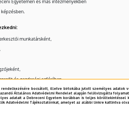
eceni Egyetemen és más intézményekben
) képzésben.
ezkedni:
szerkesztői munkatársként,
,
gzőjeként,
nprofit és gazdasági szférában,
zett képességek és tudásanyag a humán és üzleti szférá
 rendelkezésére bocsátott, illetve birtokába jutott személyes adatok v
azandó Általános Adatvédelmi Rendelet alapján felülvizsgálta folyamata
yes adatait a Debreceni Egyetem korábban is teljes körültekintéssel 
tük Adatvédelmi Tájékoztatónkat, amelyet az alábbi linkre kattintva olv