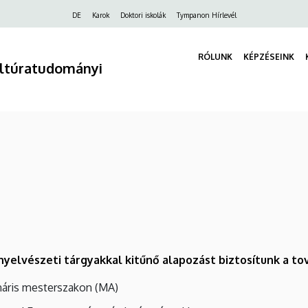
Felső
DE
Karok
Doktori iskolák
Tympanon Hírlevél
navigáció
RÓLUNK
KÉPZÉSEINK
ultúratudományi
nyelvészeti tárgyakkal kitűnő alapozást biztosítunk a t
ináris mesterszakon (MA)