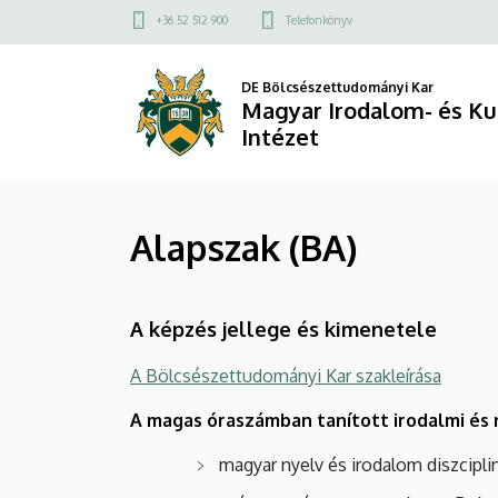
Alapszak
Ugrás
Felső
+36 52 512 900
Telefonkönyv
a
kapcsolat
(BA)
tartalomra
menü
DE Bölcsészettudományi Kar
|
Magyar Irodalom- és K
Intézet
Magyar
Irodalom-
Alapszak (BA)
és
Kultúratudományi
A képzés jellege és kimenetele
Intézet
A Bölcsészettudományi Kar szakleírása
A magas óraszámban tanított irodalmi és 
magyar nyelv és irodalom diszcipl