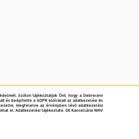
ban, közéleti és vállalati kommunikációs
édelmét. Ezúton tájékoztatjuk Önt, hogy a Debreceni
it és beépítette a GDPR előírásait az adatkezelési és
kezelte, megfelelve az érvényben lévő adatkezelési
ashat el:
Adatkezelési tájékoztató.
DE Kancellária WAV