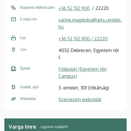
Központi telefonszám
+36 52 512 900
22220
E-mail cím
sarine.magdolna@arts.unideb.
hu
Fax
+36 52 512 900 / 22220
Cím
4032 Debrecen, Egyetem tér
1.
Épület
Főépület (Egyetem téri
Campus)
Emelet, ajtó
3. emelet, 301 (titkárság)
Weboldal
Szervezeti weboldal
Varga Imre
ügyvivő-szakértő