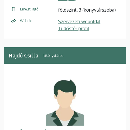
Emelet, ajtó
földszint, 3 (könyvtárszoba)
Weboldal
Szervezeti weboldal
Tudóstér profil
Hajdú Csilla
főkönyvtáros