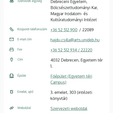
Szervezeti egység
Debreceni Egyetem,
Bölcsészettudományi Kar,
Magyar Irodalom- és
Kultúratudományi Intézet
Központi telefonszám
+36 52 512 900
22089
E-mail cím
hajdu.csilla@arts.unideb.hu
Fax
+36 52 512 934 / 22220
Cím
4032 Debrecen, Egyetem tér
1.
Épület
Főépület (Egyetem téri
Campus)
Emelet, ajtó
3. emelet, 303 (intézeti
könyvtár)
Weboldal
Szervezeti weboldal