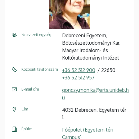
Szervezeti egység
Debreceni Egyetem,
Bölcsészettudományi Kar,
Magyar Irodalom- és
Kultúratudományi Intézet
Központi telefonszám
+36 52 512 900
22650
+36 52 512 957
E-mail cím
gonczy.monika@arts.unideb.h
u
Cím
4032 Debrecen, Egyetem tér
1.
Épület
Főépület (Egyetem téri
Campus)