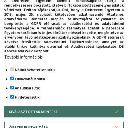
A Debreceni Egyetem kiemelt fontosságúnak tartja a
rendelkezésére bocsátott, illetve birtokába jutott személyes adatok
Épület
Főépület (Egyetem téri
védelmét. Ezúton tájékoztatjuk Önt, hogy a Debreceni Egyetem a
2018. május 25. napjától kötelezően alkalmazandó Általános
Campus)
Adatvédelmi Rendelet alapján felülvizsgálta folyamatait és
beépítette a GDPR előírásait az adatkezelési és adatvédelmi
Emelet, ajtó
3. emelet, 337
tevékenységébe. A felhasználók személyes adatait a Debreceni
Egyetem korábban is teljes körültekintéssel kezelte, megfelelve az
érvényben lévő adatkezelési szabályozásoknak. A GDPR előírásait
Weboldal
Szervezeti weboldal
követve frissítettük Adatvédelmi Tájékoztatónkat, amelyet az
alábbi linkre kattintva olvashat el:
Adatkezelési tájékoztató.
DE
Leírás
Kancellária WAV Központ
NEPTUN, külföldi hallgatók ügyintézése
További információk
Nélkülözhetetlen sütik
Legutóbbi frissítés:
2023. 06. 13. 08:57
Funkcionális sütik
Analitikai sütik
Hirdetési sütik
KIVÁLASZTOTTAK MENTÉSE
WITHDRAW CONSENT
Adatvédelem
Adatvédelem
ÖSSZES ELUTASÍTÁSA