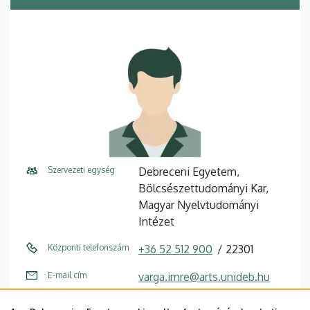
Szervezeti egység
Debreceni Egyetem,
Bölcsészettudományi Kar,
Magyar Nyelvtudományi
Intézet
Központi telefonszám
+36 52 512 900
22301
E-mail cím
varga.imre@arts.unideb.hu
Cím
4032 Debrecen Egyetem tér 1