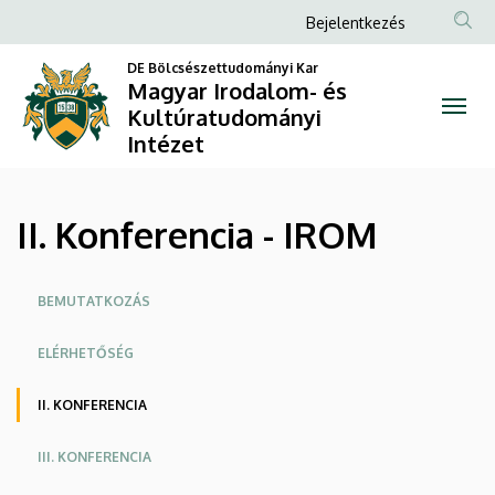
II.
Ugrás
Anonim
Bejelentkezés
a
Felhasználói
Konferencia
tartalomra
DE Bölcsészettudományi Kar
fiók
Magyar Irodalom- és
-
Kultúratudományi
menüje
Intézet
IROM
|
II. Konferencia - IROM
Magyar
Irodalom-
Oldalmenü
BEMUTATKOZÁS
és
ELÉRHETŐSÉG
Kultúratudományi
II. KONFERENCIA
Intézet
III. KONFERENCIA