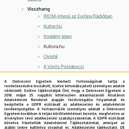
Visszhang
IROM-interjú az Európa Rádióban
Kulter.hu
Irodalmi Jelen
Kultura.hu
Cívishír
A Vörös Postakocsi
Irodalom21
A Debreceni Egyetem kiemelt fontosságúnak tartja a
rendelkezésére bocsátott, illetve birtokába jutott személyes adatok
védelmét. Ezúton tájékoztatjuk Önt, hogy a Debreceni Egyetem a
2018. május 25. napjától kötelezően alkalmazandó Általános
Adatvédelmi Rendelet alapján felülvizsgálta folyamatait és
beépítette a GDPR előírásait az adatkezelési és adatvédelmi
tevékenységébe. A felhasználók személyes adatait a Debreceni
Egyetem korábban is teljes körültekintéssel kezelte, megfelelve az
érvényben lévő adatkezelési szabályozásoknak. A GDPR előírásait
követve frissítettük Adatvédelmi Tájékoztatónkat, amelyet az
alábbi linkre kattintva olvashat el:
Adatkezelési tájékoztató.
DE