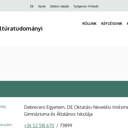
Felső
DE
Karok
Doktori iskolák
Tympanon Hírlevél
navigáció
RÓLUNK
KÉPZÉSEINK
ultúratudományi
ység
Debreceni Egyetem, DE Oktatási-Nevelési Intézm
Gimnáziuma és Általános Iskolája
fonszám
+36 52 518 670
73899