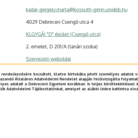
kadar-gergely.marta@kossuth-gimn.unideb.hu
4029 Debrecen Csengő utca 4
KLGYGÁI "D" épület (Csengő utca)
2. emelet, D 201/A (tanári szoba)
Szervezeti weboldal
 rendelkezésére bocsátott, illetve birtokába jutott személyes adatok v
azandó Általános Adatvédelmi Rendelet alapján felülvizsgálta folyamata
yes adatait a Debreceni Egyetem korábban is teljes körültekintéssel 
tük Adatvédelmi Tájékoztatónkat, amelyet az alábbi linkre kattintva olv