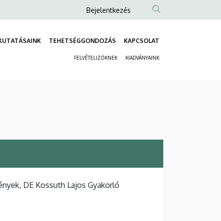
Anonim
Bejelentkezés
Felhasználói
fiók
KUTATÁSAINK
TEHETSÉGGONDOZÁS
KAPCSOLAT
Fő
menüje
FELVÉTELIZŐKNEK
KIADVÁNYAINK
navigáció
Másodlagos
navigáció
ények, DE Kossuth Lajos Gyakorló