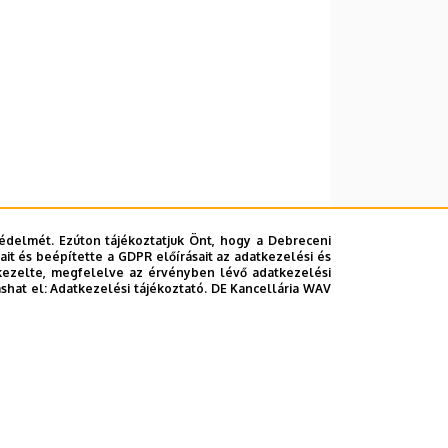
édelmét. Ezúton tájékoztatjuk Önt, hogy a Debreceni
it és beépítette a GDPR előírásait az adatkezelési és
kezelte, megfelelve az érvényben lévő adatkezelési
ashat el:
Adatkezelési tájékoztató.
DE Kancellária WAV