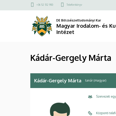
Kádár-
Ugrás
Felső
+36 52 512 900
Telefonkönyv
a
kapcsolat
Gergely
tartalomra
menü
DE Bölcsészettudományi Kar
Márta
Magyar Irodalom- és K
Intézet
|
Magyar
Kádár-Gergely Márta
Irodalom-
és
Kultúratudományi
Kádár-Gergely Márta
tanár (magyar)
Intézet
Szervezeti eg
Központi tele