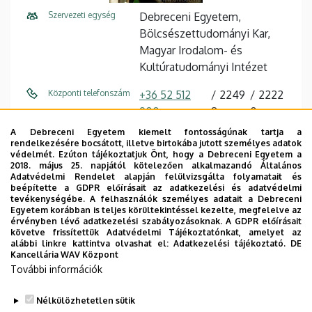
Szervezeti egység
Debreceni Egyetem,
Bölcsészettudományi Kar,
Magyar Irodalom- és
Kultúratudományi Intézet
Központi telefonszám
+36 52 512
2249
2222
900
8
0
A Debreceni Egyetem kiemelt fontosságúnak tartja a
E-mail cím
bodi.katalin@arts.unideb.hu
rendelkezésére bocsátott, illetve birtokába jutott személyes adatok
védelmét. Ezúton tájékoztatjuk Önt, hogy a Debreceni Egyetem a
2018. május 25. napjától kötelezően alkalmazandó Általános
Cím
4032 Debrecen Egyetem tér 1
Adatvédelmi Rendelet alapján felülvizsgálta folyamatait és
beépítette a GDPR előírásait az adatkezelési és adatvédelmi
Épület
Főépület (Egyetem téri
tevékenységébe. A felhasználók személyes adatait a Debreceni
Egyetem korábban is teljes körültekintéssel kezelte, megfelelve az
Campus)
érvényben lévő adatkezelési szabályozásoknak. A GDPR előírásait
követve frissítettük Adatvédelmi Tájékoztatónkat, amelyet az
Emelet, ajtó
3. emelet, 301 (oktatói szoba)
alábbi linkre kattintva olvashat el:
Adatkezelési tájékoztató.
DE
Kancellária WAV Központ
Weboldal
Szervezeti weboldal
További információk
Tudóstér profil
Nélkülözhetetlen sütik