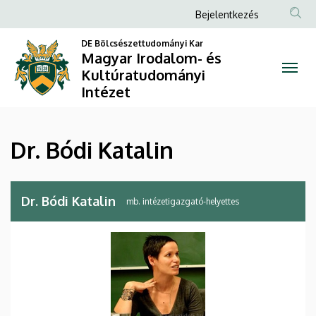
Dr.
Ugrás
Anonim
Bejelentkezés
a
Felhasználói
Bódi
tartalomra
DE Bölcsészettudományi Kar
fiók
Magyar Irodalom- és
Katalin
Kultúratudományi
menüje
Intézet
|
Magyar
Dr. Bódi Katalin
Irodalom-
és
Dr. Bódi Katalin
mb. intézetigazgató-helyettes
Kultúratudományi
Intézet