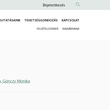
Anonim
Bejelentkezés
Felhasználói
fiók
KUTATÁSAINK
TEHETSÉGGONDOZÁS
KAPCSOLAT
Fő
menüje
FELVÉTELIZŐKNEK
KIADVÁNYAINK
navigáció
Másodlagos
navigáció
la, Gönczy Monika