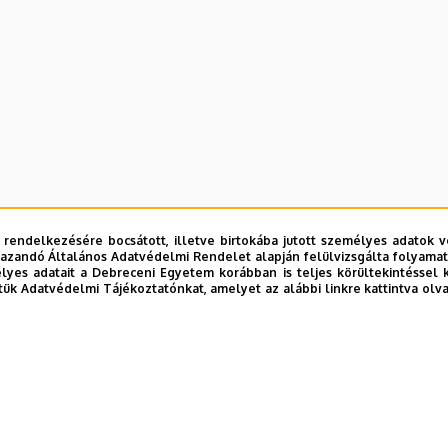
 rendelkezésére bocsátott, illetve birtokába jutott személyes adatok v
azandó Általános Adatvédelmi Rendelet alapján felülvizsgálta folyamata
yes adatait a Debreceni Egyetem korábban is teljes körültekintéssel 
tük Adatvédelmi Tájékoztatónkat, amelyet az alábbi linkre kattintva olv