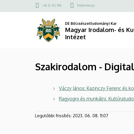
Szakirodalom
Ugrás
Felső
+36 52 512 900
Telefonkönyv
a
kapcsolat
-
tartalomra
menü
DE Bölcsészettudományi Kar
Digitalizálás
Magyar Irodalom- és K
Intézet
|
Magyar
Szakirodalom - Digital
Irodalom-
és
Váczy János: Kazinczy Ferenc és kora
Kultúratudományi
Ragyogni és munkálni. Kultúratudo
Intézet
Legutóbbi frissítés:
2023. 06. 08. 11:07