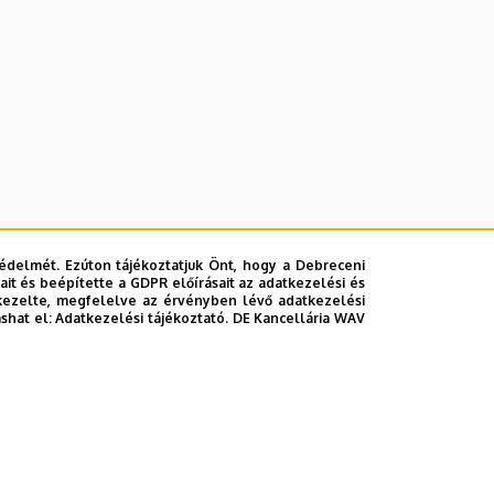
édelmét. Ezúton tájékoztatjuk Önt, hogy a Debreceni
it és beépítette a GDPR előírásait az adatkezelési és
kezelte, megfelelve az érvényben lévő adatkezelési
ashat el:
Adatkezelési tájékoztató.
DE Kancellária WAV