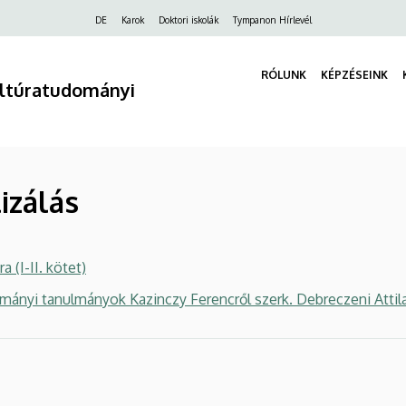
Felső
DE
Karok
Doktori iskolák
Tympanon Hírlevél
navigáció
RÓLUNK
KÉPZÉSEINK
ultúratudományi
izálás
 (I-II. kötet)
mányi tanulmányok Kazinczy Ferencről szerk. Debreczeni Atti