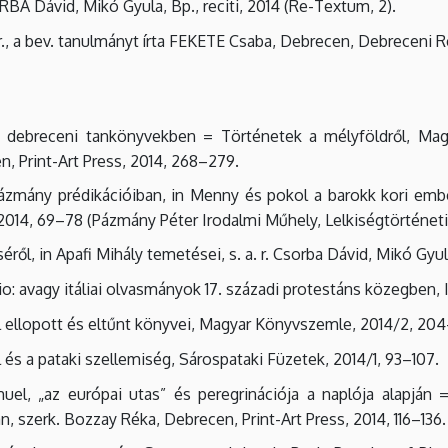
ORBA Dávid, Mikó Gyula, Bp., reciti, 2014 (Re-Textum, 2).
. r., a bev. tanulmányt írta FEKETE Csaba, Debrecen, Debrecen
an debreceni tankönyvekben = Történetek a mélyföldről, Ma
n, Print-Art Press, 2014, 268–279.
ázmány prédikációiban, in Menny és pokol a barokk kori emb
2014, 69–78 (Pázmány Péter Irodalmi Műhely, Lelkiségtörténet
ől, in Apafi Mihály temetései, s. a. r. Csorba Dávid, Mikó Gyula
o: avagy itáliai olvasmányok 17. századi protestáns közegben, I
 ellopott és eltűnt könyvei, Magyar Könyvszemle, 2014/2, 204
és a pataki szellemiség, Sárospataki Füzetek, 2014/1, 93–107.
el, „az európai utas” és peregrinációja a naplója alapján 
, szerk. Bozzay Réka, Debrecen, Print-Art Press, 2014, 116–136.