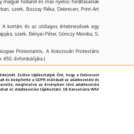
 magyar holland és más nyelvű fordításainak
ban, szerk. Bozzay Réka, Debrecen, Print-Art
 A kortárs és az utólagos értelmezések egy
pjára, szerk. Bényei Péter, Gönczy Monika, S.
ogiae Protestantis, A Kolozsvári Protestáns
 450. évfordulójára.)
ányt írta FEKETE Csaba, Debrecen, Debreceni
édelmét. Ezúton tájékoztatjuk Önt, hogy a Debreceni
it és beépítette a GDPR előírásait az adatkezelési és
kezelte, megfelelve az érvényben lévő adatkezelési
ashat el:
Adatkezelési tájékoztató.
DE Kancellária WAV
egyik megoldatlansága, Collegium Doctorum,
népmissziókban = Menny és pokol a barokk kori
 2014, 339–353.