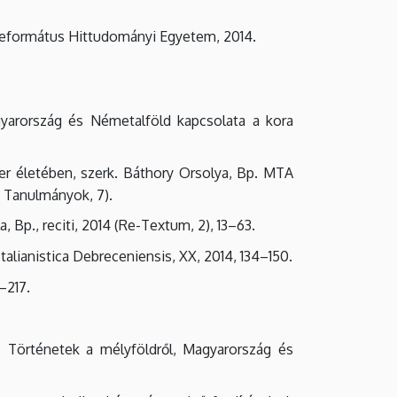
i Református Hittudományi Egyetem, 2014.
gyarország és Németalföld kapcsolata a kora
er életében, szerk. Báthory Orsolya, Bp. MTA
i Tanulmányok, 7).
, Bp., reciti, 2014 (Re-Textum, 2), 13–63.
talianistica Debreceniensis, XX, 2014, 134–150.
–217.
= Történetek a mélyföldről, Magyarország és