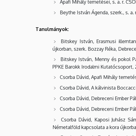
Apafi Mihály temetései, s. a. r. CS
Beythe István Ágenda, szerk., s. a
Tanulmányok:
Bitskey István, Erasmusi illemt
újkorban, szerk. Bozzay Réka, Debrece
Bitskey István, Menny és pokol P
PPKE Barokk Irodalmi Kutatócsoport, 
Csorba Dávid, Apafi Mihály temetésér
Csorba Dávid, A kálvinista Boccacci
Csorba Dávid, Debreceni Ember Pál
Csorba Dávid, Debreceni Ember Pál 
Csorba Dávid, Kaposi Juhász Sámu
Németalföld kapcsolata a kora újkorban