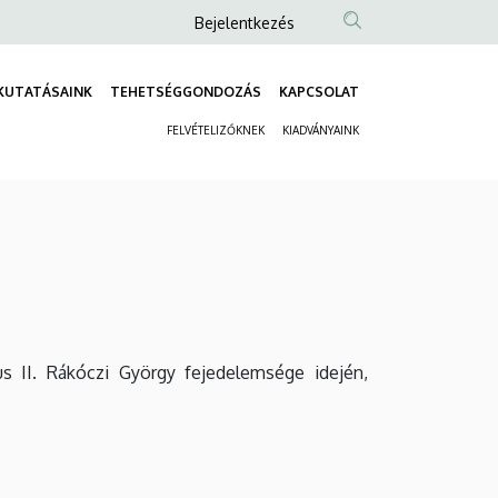
Anonim
Bejelentkezés
Felhasználói
fiók
KUTATÁSAINK
TEHETSÉGGONDOZÁS
KAPCSOLAT
Fő
menüje
FELVÉTELIZŐKNEK
KIADVÁNYAINK
navigáció
Másodlagos
navigáció
us II. Rákóczi György fejedelemsége idején,