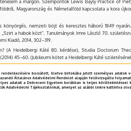
ténelem a margón. Szempontok Lewis Bayly Practice of Piety
ldről, Magyarország és Németalföld kapcsolata a kora újkor
 könyörgés, nemzeti böjt és keresztes háború 1849 nyarán.
„Szirt a habok közt”. Tanulmányok Imre László 70. születésna
mi Kiadó, 2014, 302–319.
? (A Heidelbergi Káté 80. kérdése), Studia Doctorum Theol
(2014) 45–60. (Jubileumi kötet a Heidelbergi Káté születésének
, in Beythe István Ágenda, szerk., s. a. r., a bev. tanulm
 rendelkezésére bocsátott, illetve birtokába jutott személyes adatok v
014, 7–77.
azandó Általános Adatvédelmi Rendelet alapján felülvizsgálta folyamata
yes adatait a Debreceni Egyetem korábban is teljes körültekintéssel 
essio, 38(2014)/1, 79–94.
tük Adatvédelmi Tájékoztatónkat, amelyet az alábbi linkre kattintva olv
nyomtatott strófa, A Psalterium Ungaricum értelmezésének 
16–161.
adása elé, Sárospataki Füzetek, 17(2014)/1, 123–166.
z elrettentés eszközei és módszerei a jezsuita penitenciális 
ya, Bp., MTA–PPKE Barokk Irodalom és Lelkiség Kutatócsoport,