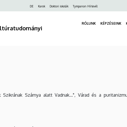
Felső
DE
Karok
Doktori iskolák
Tympanon Hírlevél
navigáció
RÓLUNK
KÉPZÉSEINK
ultúratudományi
k Szikrának Szárnya alatt Vadnak...", Várad és a puritanizm