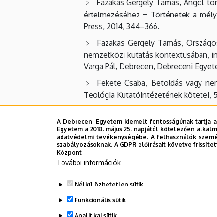
Fazakas Gergely Tamás, Angol tör
értelmezéséhez = Történetek a mélyfö
Press, 2014, 344–366.
Fazakas Gergely Tamás, Országos
nemzetközi kutatás kontextusában, in 
Varga Pál, Debrecen, Debreceni Egyete
Fekete Csaba, Betoldás vagy nem
Teológia Kutatóintézetének kötetei, 5
Fekete Csaba, Bevezető tanulmány
A Debreceni Egyetem kiemelt fontosságúnak tartja a
Református Hittudományi Egyetem, 2
Egyetem a 2018. május 25. napjától kötelezően alkalm
adatvédelmi tevékenységébe. A felhasználók személ
Fekete Csaba, Egystrófásaink, Conf
szabályozásoknak. A GDPR előírásait követve frissítet
Központ
Fekete Csaba, Énekelt strófa – 
További információk
Magyar református teológia, 10(2014), 1
Fekete Csaba, Károlyi Bibliánk új ki
Nélkülözhetetlen sütik
Funkcionális sütik
Száraz Orsolya, Pokoli színház, A
ember életében, szerk. Báthory Orsol
Analitikai sütik