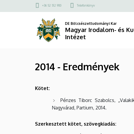
2014
Ugrás
Felső
+36 52 512 900
Telefonkönyv
a
kapcsolat
-
tartalomra
menü
DE Bölcsészettudományi Kar
Eredmények
Magyar Irodalom- és K
Intézet
|
Magyar
2014 - Eredmények
Irodalom-
és
Kötet:
Kultúratudományi
Pénzes Tiborc Szabolcs, „Valaki
Intézet
Nagyvárad, Partium, 2014.
Szerkesztett kötet, szövegkiadás: