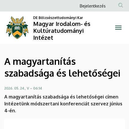
A
Ugrás
Anonim
Bejelentkezés
a
Felhasználói
magyartanítás
tartalomra
DE Bölcsészettudományi Kar
fiók
Magyar Irodalom- és
szabadsága
Kultúratudományi
menüje
Intézet
és
lehetőségei
A magyartanítás
|
szabadsága és lehetőségei
Magyar
Irodalom-
2026. 05. 24., V – 06:14
A magyartanítás szabadsága és lehetőségei címen
és
Intézetünk módszertani konferenciát szervez június
Kultúratudományi
4-én.
Intézet